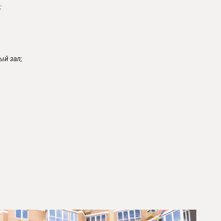
:
ый зал;
 ⠀