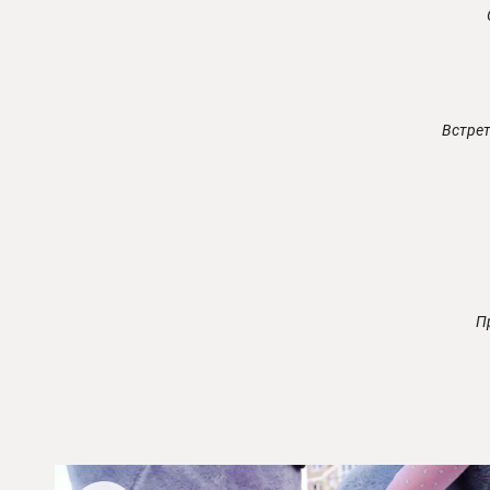
Встрет
П