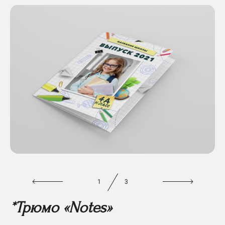
1
3
*Трюмо «Notes»