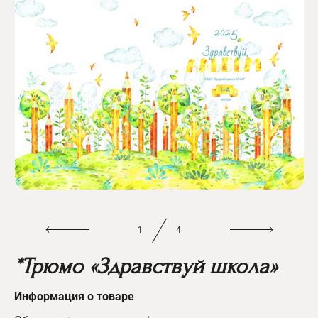
1
4
*Трюмо «Здравствуй школа»
Информац
ия о товаре