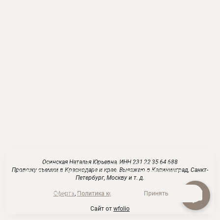
Осинская Наталья Юрьевна, ИНН 231 22 35 64 688
На сайте используются файлы cookie для работы сайта
Провожу съемки в Краснодаре и крае. Выезжаю в Калининград, Санкт-
и анализа посещаемости.
Политика конфиденциальности
Петербург, Москву и т. д.
Отклонить
Оферта
,
Политика конфиденциальности
Принять
Сайт от
wfolio